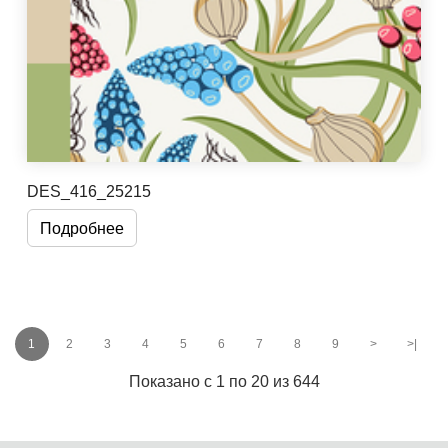
DES_416_25215
Подробнее
1
2
3
4
5
6
7
8
9
>
>|
Показано с 1 по 20 из 644