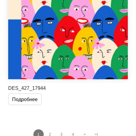
DES_427_17944
Подробнее
1
2
3
4
>
>|