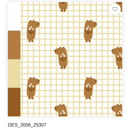
DES_3006_25307