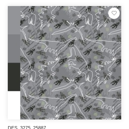
DES_3275_25887