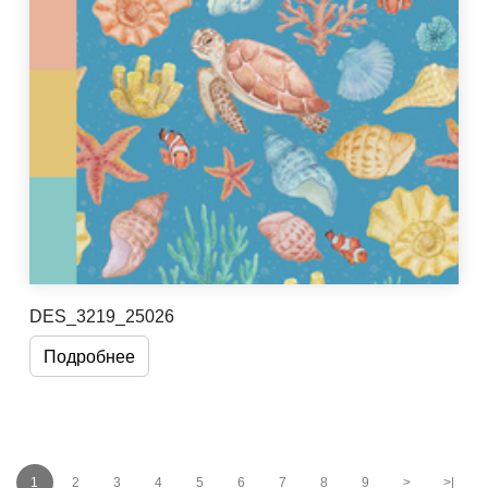
DES_3219_25026
Подробнее
1
2
3
4
5
6
7
8
9
>
>|