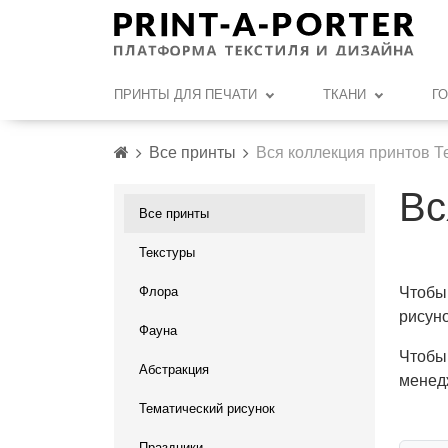
ПРИНТЫ ДЛЯ ПЕЧАТИ
ТКАНИ
Г
Все принты
Вся коллекция принтов Те
Вс
Все принты
Текстуры
Флора
Чтобы 
рисуно
Фауна
Чтобы
Абстракция
менед
Тематический рисунок
Праздники