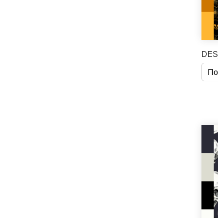
DES
По