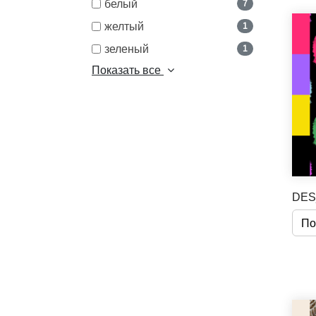
белый
7
желтый
1
зеленый
1
Показать все
DES
По