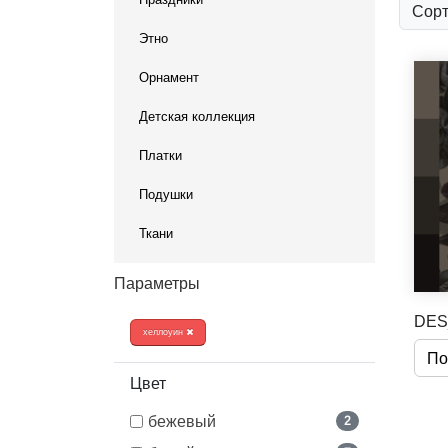
Сорт
Этно
Орнамент
Детская коллекция
Платки
Подушки
Ткани
Параметры
DES
хеллоуин
По
Цвет
бежевый
2