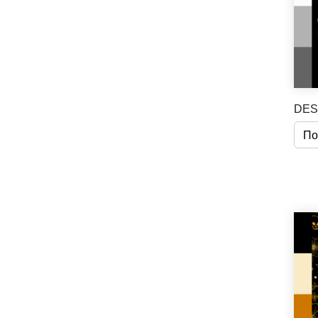
DES
По