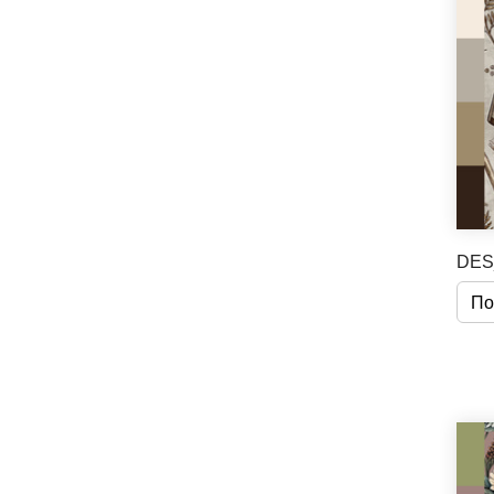
DES
По