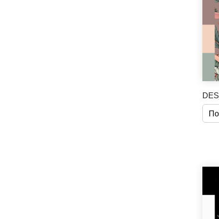
DES
По