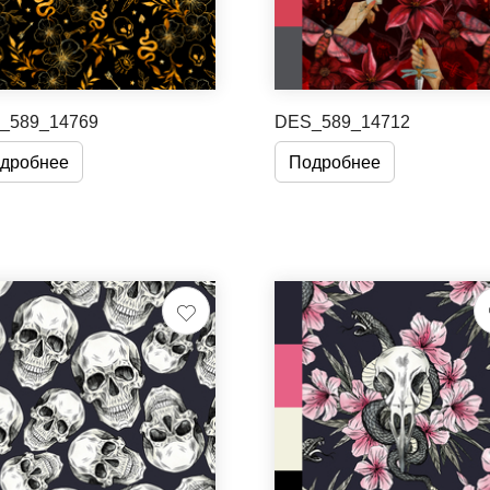
_589_14769
DES_589_14712
дробнее
Подробнее