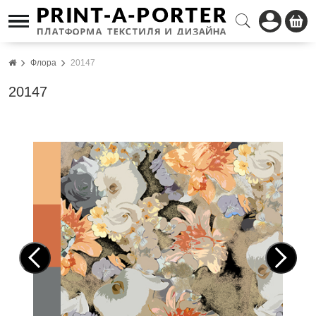
Флора
20147
20147
Pre
Nex
vio
t
us