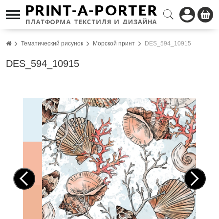
Тематический рисунок
Морской принт
DES_594_10915
DES_594_10915
Pre
Nex
vio
t
us