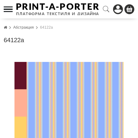
Абстракция
64122a
64122a