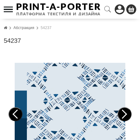
Абстракция
54237
54237
Pre
Nex
vio
t
us