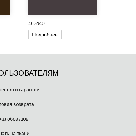
463d40
585371
Подробнее
Подроб
ОЛЬЗОВАТЕЛЯМ
чество и гарантии
ловия возврата
каз образцов
чать на ткани