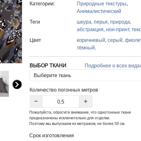
Категории:
Природные текстуры
,
Анималистический
Теги
шкура,
перья,
природа,
абстракция,
нон-принт,
текс
Цвет
коричневый,
серый,
фиоле
тёмный,
ВЫБОР ТКАНИ
Подробнее о всех вида
N
Количество погонных метров
e
xt
Пожалуйста, обратите внимание, что однотонные ткани
предназначены исключительно для отделки.
Поэтому мы выпускаем их метражом, не более 50 см.
Срок изготовления