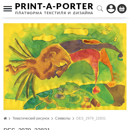
Тематический рисунок
Символы
DES_2979_22831