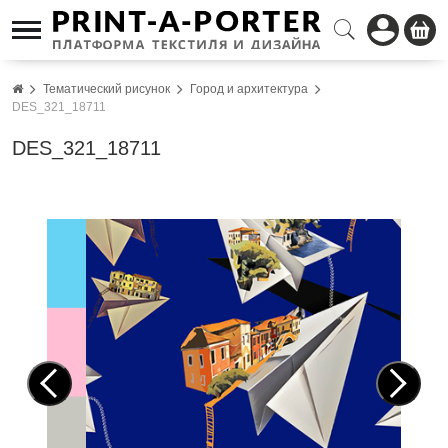
Тематический рисунок
Город и архитектура
DES_321_18711
DES_321_18711
Pre
Nex
vio
t
us