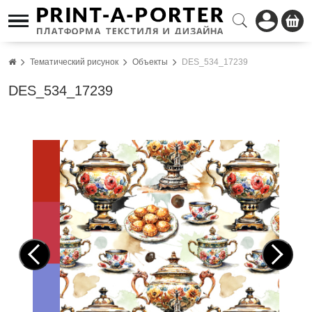
Тематический рисунок
Объекты
DES_534_17239
DES_534_17239
Pre
Nex
vio
t
us