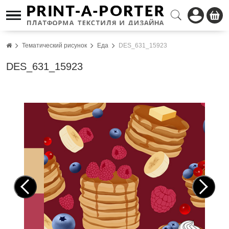
Тематический рисунок
Еда
DES_631_15923
DES_631_15923
Pre
Nex
vio
t
us