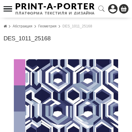
Абстракция
Геометрия
DES_1011_25168
DES_1011_25168