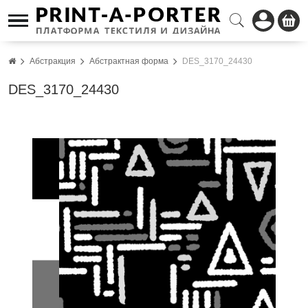
Абстракция
Абстрактная форма
DES_3170_24430
DES_3170_24430