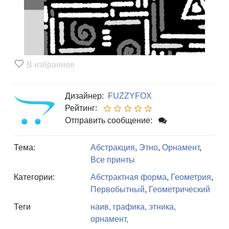
В избранное
Дизайнер:
FUZZYFOX
Рейтинг:
Отправить сообщение:
Тема:
Абстракция
,
Этно
,
Орнамент
,
Все принты
Категории:
Абстрактная форма
,
Геометрия
,
Первобытный
,
Геометрический
Теги
наив,
графика,
этника,
орнамент,