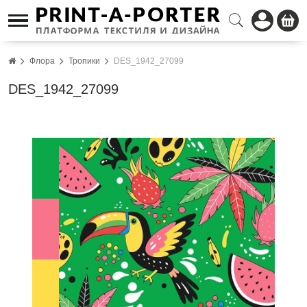
Флора
Тропики
DES_1942_27099
DES_1942_27099