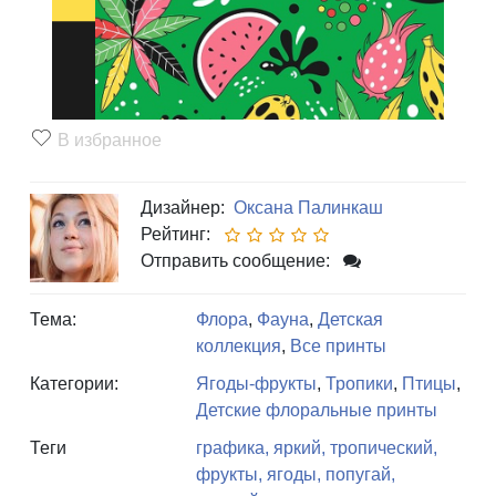
В избранное
Дизайнер:
Оксана Палинкаш
Рейтинг:
Отправить сообщение:
Тема:
Флора
,
Фауна
,
Детская
коллекция
,
Все принты
Категории:
Ягоды-фрукты
,
Тропики
,
Птицы
,
Детские флоральные принты
Теги
графика,
яркий,
тропический,
фрукты,
ягоды,
попугай,