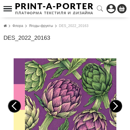
Флора
Ягоды-фрукты
DES_2022_20163
DES_2022_20163
Pre
Nex
vio
t
us