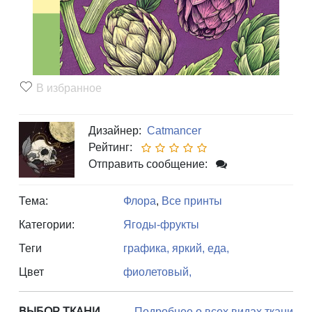
В избранное
Дизайнер:
Catmancer
Рейтинг:
Отправить сообщение:
Тема:
Флора
,
Все принты
Категории:
Ягоды-фрукты
Теги
графика,
яркий,
еда,
Цвет
фиолетовый,
ВЫБОР ТКАНИ
Подробнее о всех видах ткани