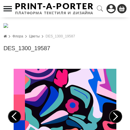
Флора
Цветы
DES_1300_19587
DES_1300_19587
Pre
Nex
vio
t
us