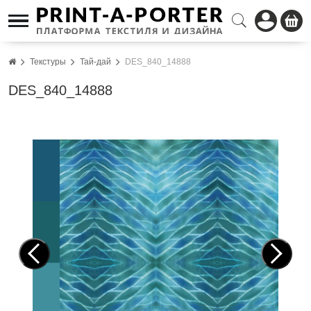
Текстуры
Тай-дай
DES_840_14888
DES_840_14888
Pre
Nex
vio
t
us