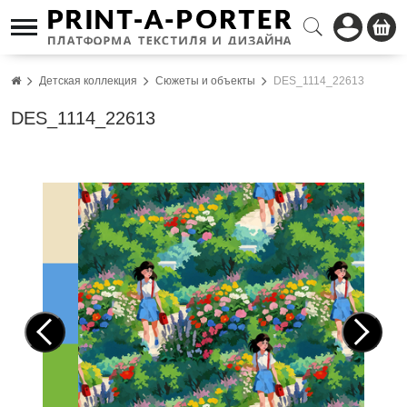
Детская коллекция
Сюжеты и объекты
DES_1114_22613
DES_1114_22613
Pre
Nex
vio
t
us