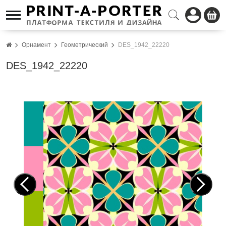
Орнамент
Геометрический
DES_1942_22220
DES_1942_22220
Pre
Nex
vio
t
us